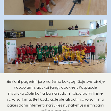
Siekiant pagerinti jūsų naršymo kokybę, šioje svetainėje
naudojami slapukai (angl. cookies). Paspaudę
mygtuką „Sutinku“ arba naršydami toliau patvirtinsite
savo sutikimą. Bet kada galėsite atšaukti savo sutikimą
GRĮŽTI ATGAL
pakeisdami interneto naršyklės nustatymus ir ištrindami