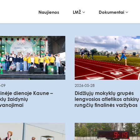
Naujienos
LMŽ
Dokumentai
-09
2026-05-28
inėje dienoje Kaune –
Didžiųjų mokyklų grupės
lų žaidynių
lengvosios atletikos atskirų
vanojimai
rungčių finalinės varžybos