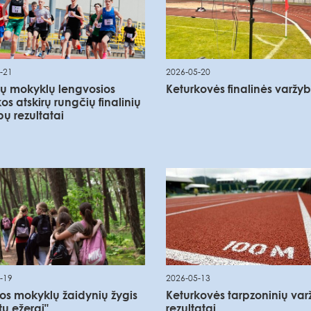
-21
2026-05-20
ų mokyklų lengvosios
Keturkovės finalinės varžy
kos atskirų rungčių finalinių
ų rezultatai
-19
2026-05-13
vos mokyklų žaidynių žygis
Keturkovės tarpzoninių va
tų ežerai"
rezultatai