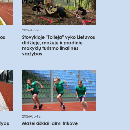
2026-05-20
bos
Stovykloje "Tolieja" vyko Lietuvos
didžiųjų, mažųjų ir pradinių
mokyklų turizmo finalinės
varžybos
2026-05-12
ržybų
Mažeikiškiai laimi trikovę