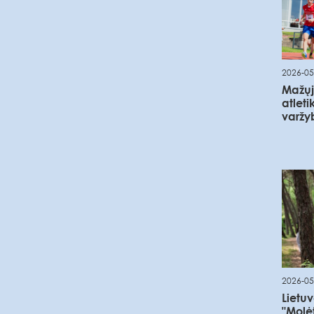
2026-05
Mažųj
atleti
varžyb
2026-05
Lietu
"Molė