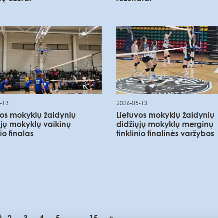
-13
2026-05-13
vos mokyklų žaidynių
Lietuvos mokyklų žaidynių
ųjų mokyklų vaikinų
didžiųjų mokyklų merginų
nio finalas
tinklinio finalinės varžybos
2
3
4
5
...
15
»