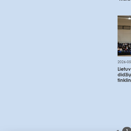
2026-05
Lietu
didži
tinkli
«
1