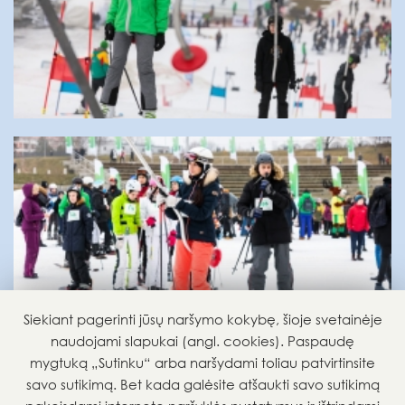
Siekiant pagerinti jūsų naršymo kokybę, šioje svetainėje
naudojami slapukai (angl. cookies). Paspaudę
mygtuką „Sutinku“ arba naršydami toliau patvirtinsite
savo sutikimą. Bet kada galėsite atšaukti savo sutikimą
GRĮŽTI ATGAL