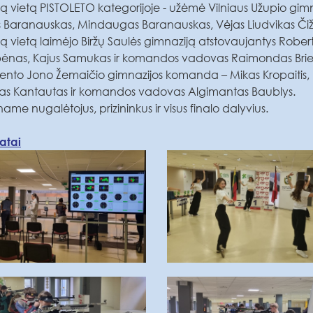
ją vietą PISTOLETO kategorijoje - užėmė Vilniaus Užupio gim
is Baranauskas, Mindaugas Baranauskas, Vėjas Liudvikas Či
ą vietą laimėjo Biržų Saulės gimnaziją atstovaujantys Robert
ėnas, Kajus Samukas ir komandos vadovas Raimondas Briedi
dento Jono Žemaičio gimnazijos komanda – Mikas Kropaitis, K
as Kantautas ir komandos vadovas Algimantas Baublys.
name nugalėtojus, prizininkus ir visus finalo dalyvius.
atai