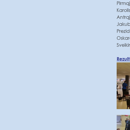
Pirmą
Karol
Antrąj
Jakub
Prezi
Oskar
Sveiki
Rezult