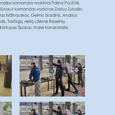
nazijos komandos mokiniai Polina Pociūtė,
žiūnas ir komandos vadovas Darius Zybailo.
as Križinauskas, Gelmis Skadinis, Andrius
s. Trečiąją vietą užėmė Raseinių
ristupas Špokas, Indrė Kondrotaitė,