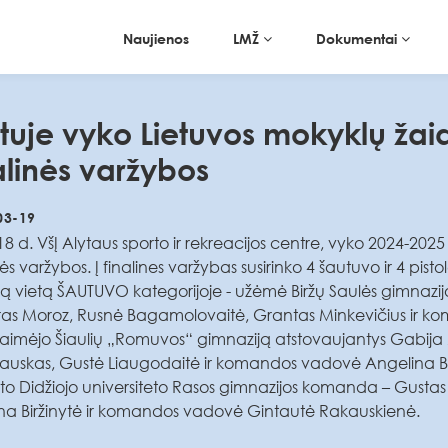
Naujienos
LMŽ
Dokumentai
ytuje vyko Lietuvos mokyklų ž
alinės varžybos
03-19
8 d. VšĮ Alytaus sporto ir rekreacijos centre, vyko 2024-2
nės varžybos. Į finalines varžybas susirinko 4 šautuvo ir 4 pis
ją vietą ŠAUTUVO kategorijoje - užėmė Biržų Saulės gimnazi
as Moroz, Rusnė Bagamolovaitė, Grantas Minkevičius ir k
 laimėjo Šiaulių „Romuvos“ gimnaziją atstovaujantys Gabija 
auskas, Gustė Liaugodaitė ir komandos vadovė Angelina B
o Didžiojo universiteto Rasos gimnazijos komanda – Gustas Li
a Biržinytė ir komandos vadovė Gintautė Rakauskienė.