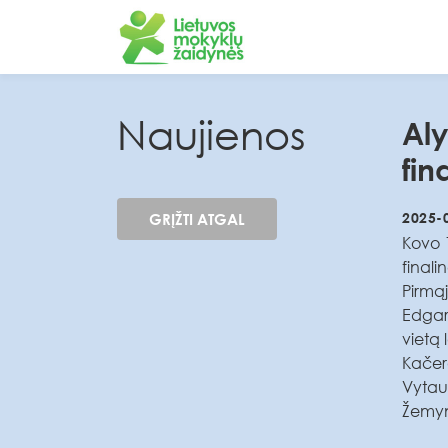
Naujienos
Al
fin
2025-
GRĮŽTI ATGAL
Kovo 1
finali
Pirmą
Edgar
vietą
Kačer
Vytaut
Žemyn