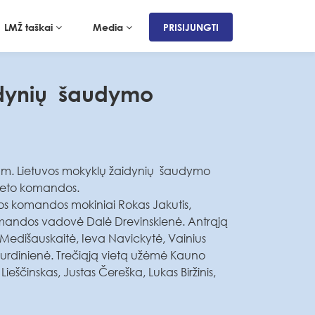
LMŽ taškai
Media
PRISIJUNGTI
aidynių šaudymo
025 m. Lietuvos mokyklų žaidynių šaudymo
toleto komandos.
jos komandos mokiniai Rokas Jakutis,
omandos vadovė Dalė Drevinskienė. Antrąją
Medišauskaitė, Ieva Navickytė, Vainius
urdinienė. Trečiąją vietą užėmė Kauno
eščinskas, Justas Čereška, Lukas Biržinis,