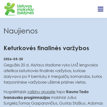
Naujienos
Keturkovės finalinės varžybos
2026-05-20
Gegužės 20 d. Alytaus stadione vyko LMŽ lengvosios
atletikos keturkovės finalinės varžybos, kuriose
dalyvavo po 9 berniukų ir mergaičių komandas, kurios
tarpzoninėse varžybose užėmė prizines vietas.
Nugalėtojais
vaikinų grupėje
tapo
Kauno Tado
mokiniai Julius
Ivanausko progimnazijos
Surgėla,Tomas Gasparavičius, Gustas Staškus, Adomas