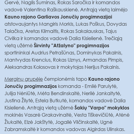
Gervė, Naglis Šuminas, Rokas Saročka ir komandos
vadovė Valentina Raškauskienė. Antrąją vietą laimėjo
Kauno rajono Garliavos Jonučių progimnazijai
atstovaujantys Mangiris Morkis, Lukas Poškus, Dovydas
Talačka, Aretas Klimaitis, Rokas Sakalauskas, Tajus
Civilka ir komandos vadovė Dalia Kisielienė. Trečiąją
vietą užėmė
Širvintų "Atžalyno" progimnazijos
sportininkai Audrius Petrašūnas, Dominykas Pakalnis,
Mantvydas Krencius, Rokas Uznys, Armandas Pimpis,
Aleksandras Kolosovas ir mokytojas Nerijus Pakalnis.
Merginų grupėje
čempionėmis tapo
Kauno rajono
komanda - Emilė Parulytė,
Jonučių progimnazijos
Julija Nėniūtė, Mėta Bendinskaitė, Nerilė Jankaitytė,
Justina Žilytė, Estela Butkutė, komandos vadovė Dalia
Kisielienė. Antrąją vietą užėmė
Šakių "Varpo" mokyklos
mokinės Vasarė Grakavinaitė, Vesta Tiškevičiūtė, Atėnė
Žiukaitė, Elzė Jakštytė, Jogailė Vilčinskaitė, Ugnė
Zabramskaitė ir komandos vadovas Algirdas Ulinskas.