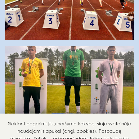
Siekiant pagerinti jūsų naršymo kokybę, šioje svetainėje
naudojami slapukai (angl. cookies). Paspaudę
mygtuką „Sutinku“ arba naršydami toliau patvirtinsite